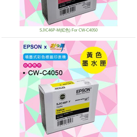
SJIC46P-M(紅色) For CW-C4050