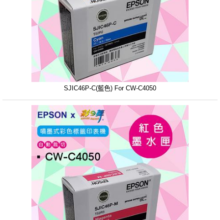
SJIC46P-C(藍色) For CW-C4050