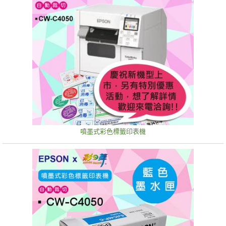
噴墨式彩色標籤印表機