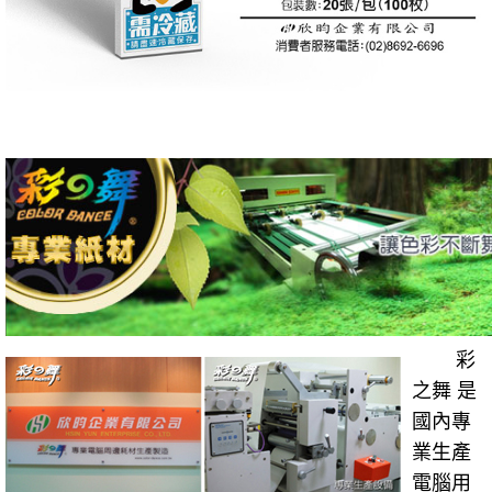
彩
之舞 是
國內專
業生產
電腦用