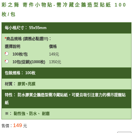
彩之舞 寄件小物貼-需冷藏企鵝造型貼紙 100
枚/包
每小格尺寸：
55x55mm
商品規格 (請務必點選!!!)：
選擇
說明
價格
100枚/包
149
元
10包(促銷)(1000枚)
1350
元
包裝規格：
100枚
材質：
膠質+亮膜
特性：
防水膠質企鵝造型需冷藏貼紙，可愛且吸引注意力的標示提醒貼
紙
※：
黏性強、防水、 耐磨
149
售價：
元