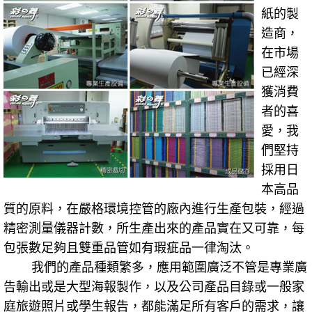
紙的製
造商，
在市場
已經深
獲消費
者的喜
愛，我
們堅持
採用日
本高品
質的原料，在嚴格環境控管的廠內進行生產包裝，經過
精密測量儀器計數，所生產出來的產品實在又可靠，每
包張數足夠且雙重品管如有瑕疵品一律淘汰。
我們的產品種類繁多，應用範圍廣泛不管是專業廣
告輸出或是大型海報製作，以及公司產品目錄或一般家
庭旅遊照片或學生報告，都能滿足所有客戶的需求，讓