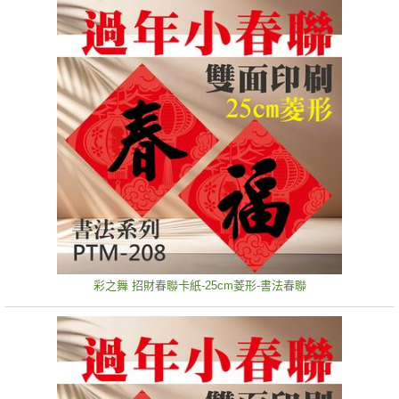
彩之舞 招財春聯卡紙-25cm菱形-書法春聯