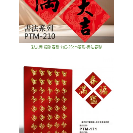
彩之舞 招財春聯卡紙-25cm菱形-書法春聯