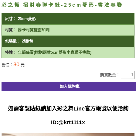
彩之舞 招財春聯卡紙-25cm菱形-書法春聯
尺寸：
25cm菱形
材質：
厚卡材質雙面印刷
包裝數：
2張/包
特性：
年節佈置(贈送兩款5cm菱形小春聯不挑款)
80
售價：
元
購買數量：
如需客製貼紙請加入彩之舞Line官方
帳號以便洽詢
ID:@
krt1111x