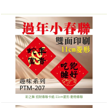
彩之舞 招財春聯卡紙-11cm菱形-動物春聯