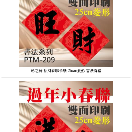
彩之舞 招財春聯卡紙-25cm菱形-書法春聯