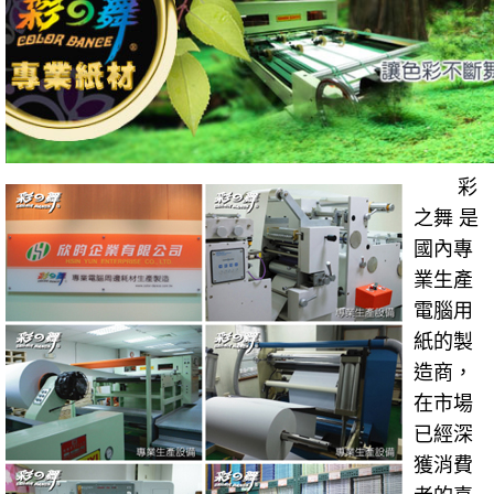
彩
之舞 是
國內專
業生產
電腦用
紙的製
造商，
在市場
已經深
獲消費