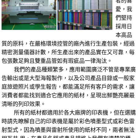
者的喜
愛，我
們堅持
採用日
本高品
質的原料，在嚴格環境控管的廠內進行生產包裝，經過
精密測量儀器計數，所生產出來的產品實在又可靠，每
包張數足夠且雙重品管如有瑕疵品一律淘汰。
我們的產品種類繁多，應用範圍廣泛不管是專業廣
告輸出或是大型海報製作，以及公司產品目錄或一般家
庭旅遊照片或學生報告，都能滿足所有客戶的需求，讓
消費者都能找到適合它應用的紙材，呈現出鮮艷亮麗最
清晰的列印效果。
所有的紙材都適用於各大廠牌的印表機，但在選購
時請先瞭解自己的印表機是屬於彩色噴墨型式或彩色雷
射型式，因為噴墨與雷射所使用的紙材不同，兩者無法