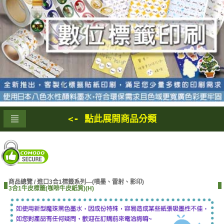
<- 點此展開商品分類
商品總覽 /
進口3合1標籤系列---(噴墨、雷射、影印)
3合1牛皮標籤(咖啡牛皮紙質)(H)