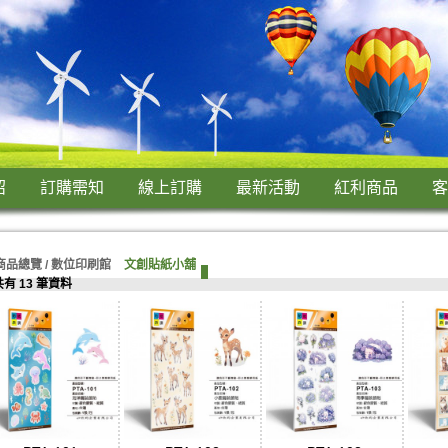
紹
訂購需知
線上訂購
最新活動
紅利商品
客
商品總覽 /
數位印刷館
文創貼紙小舖
共有 13 筆資料