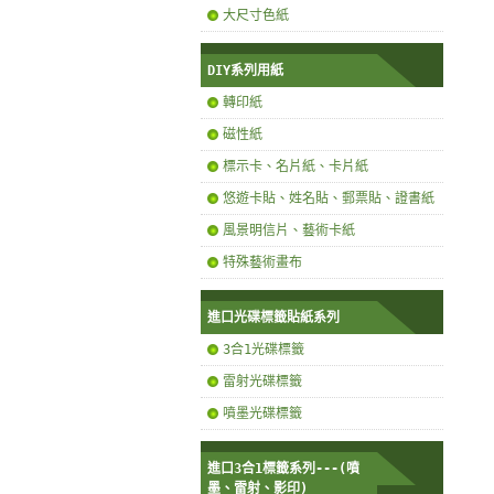
大尺寸色紙
DIY系列用紙
轉印紙
磁性紙
標示卡、名片紙、卡片紙
悠遊卡貼、姓名貼、郵票貼、證書紙
風景明信片、藝術卡紙
特殊藝術畫布
進口光碟標籤貼紙系列
3合1光碟標籤
雷射光碟標籤
噴墨光碟標籤
進口3合1標籤系列---(噴
墨、雷射、影印)