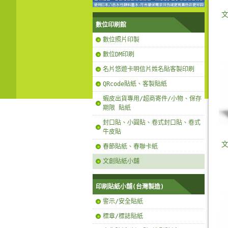
數位印刷館
數位照片印製
數位DM印刷
名片悠遊卡明信片姓名貼客製印刷
QRcode貼紙、客製貼紙
蝦皮出貨專用/超商寄件/小物、保存
期限 貼紙
封口貼、小圓貼、卷式封口貼、卷式
牛皮貼
春節貼紙、春聯卡紙
文創貼紙小舖
印刷貼紙小舖(台灣製造)
警示/安全貼紙
標章/標誌貼紙