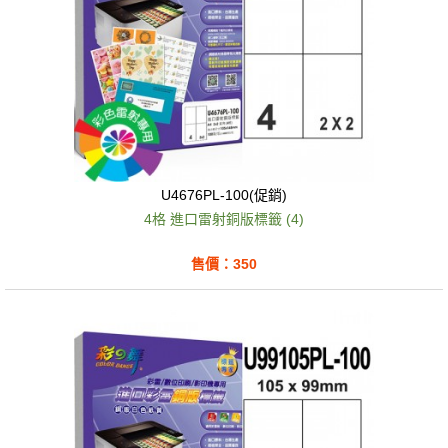
U4676PL-100(促銷)
4格 進口雷射銅版標籤 (4)
售價：350