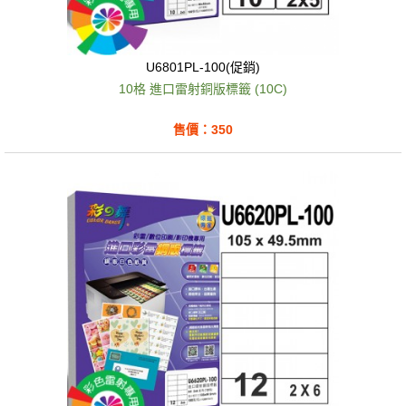
U6801PL-100(促銷)
10格 進口雷射銅版標籤 (10C)
售價：350