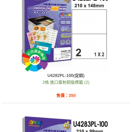
U4282PL-100(促銷)
2格 進口雷射銅版標籤 (2)
售價：350