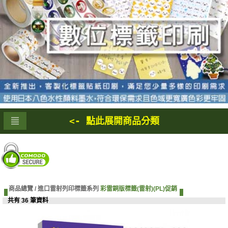
<- 點此展開商品分類
商品總覽 /
進口雷射列印標籤系列
彩雷銅版標籤(雷射)(PL)促銷
共有 36 筆資料