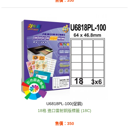
售價：350
U6818PL-100(促銷)
18格 進口雷射銅版標籤 (18C)
售價：350