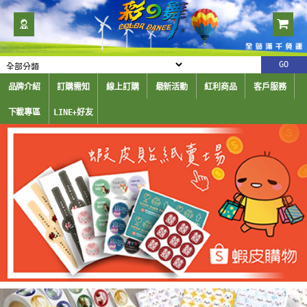
品牌介紹
訂購需知
線上訂購
最新活動
紅利商品
客戶服務
下載專區
LINE+好友