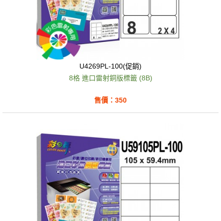
U4269PL-100(促銷)
8格 進口雷射銅版標籤 (8B)
售價：350