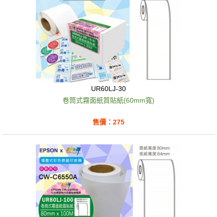
UR60LJ-30
卷筒式霧面紙質貼紙(60mm寬)
售價：275