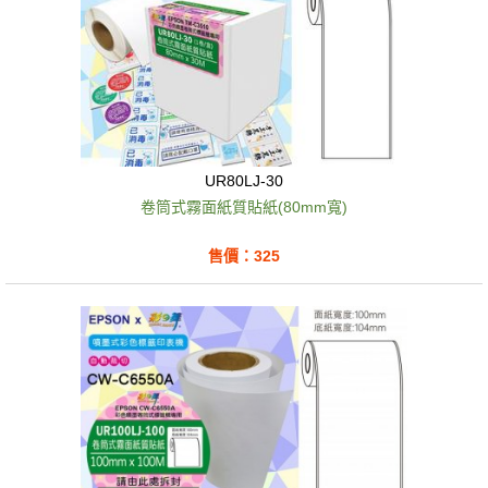
UR80LJ-30
卷筒式霧面紙質貼紙(80mm寬)
售價：325