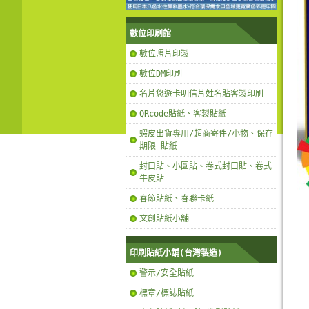
數位印刷館
數位照片印製
數位DM印刷
名片悠遊卡明信片姓名貼客製印刷
QRcode貼紙、客製貼紙
蝦皮出貨專用/超商寄件/小物、保存
期限 貼紙
封口貼、小圓貼、卷式封口貼、卷式
牛皮貼
春節貼紙、春聯卡紙
文創貼紙小舖
印刷貼紙小舖(台灣製造)
警示/安全貼紙
標章/標誌貼紙