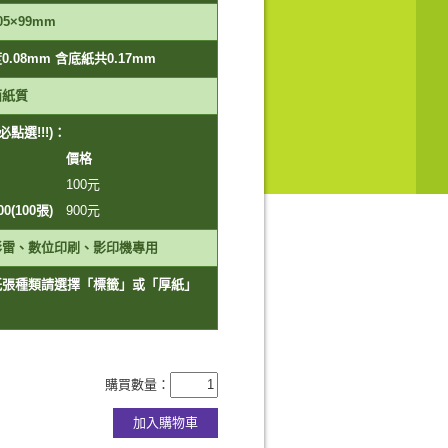
05×99mm
.08mm 含底紙共0.17mm
面紙質
點選!!!)：
價格
100
元
100(100張)
900
元
彩雷、數位印刷、影印機專用
紙張種類請選擇「標籤」或「厚紙」
購買數量：