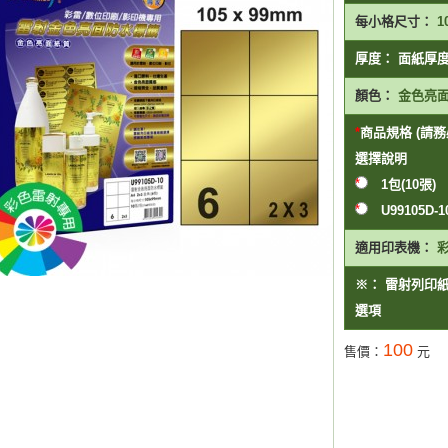
每小格尺寸：
1
厚度：
面紙厚度0
顏色：
金色亮
商品規格 (請務必
選擇
說明
1包(10張)
U99105D-
適用印表機：
※：
雷射列印
選項
100
售價：
元