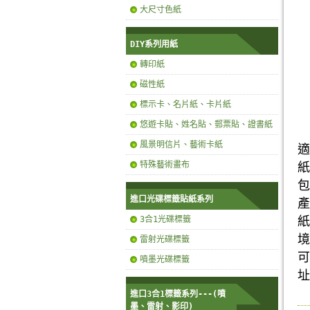
大尺寸色紙
DIY系列用紙
轉印紙
磁性紙
標示卡、名片紙、卡片紙
悠遊卡貼、姓名貼、郵票貼、證書紙
風景明信片、藝術卡紙
適
特殊藝術畫布
紙
包
進口光碟標籤貼紙系列
產
3合1光碟標籤
紙
境
雷射光碟標籤
可
噴墨光碟標籤
址
進口3合1標籤系列---(噴
墨、雷射、影印)