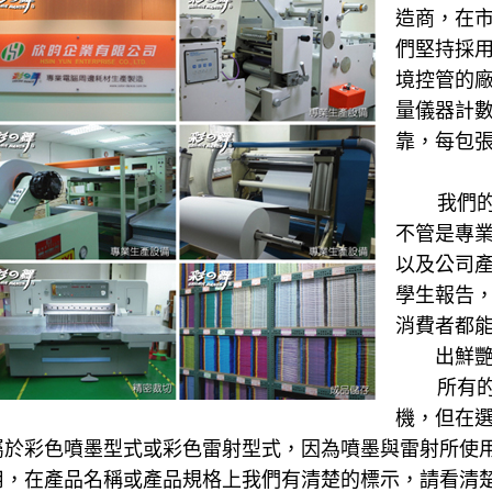
造商，在
們堅持採
境控管的
量儀器計
靠，每包
我們的產
不管是專
以及公司
學生報告
消費者都
出鮮
所有的紙
機，但在
屬於彩色噴墨型式或彩色雷射型式，因為噴墨與雷射所使
用，在產品名稱或產品規格上我們有清楚的標示，請看清