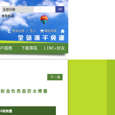
進階搜尋
會員註冊 / 登入
購物清單
戶服務
下載專區
LINE+好友
下一項
雷射金色亮面防水標籤
 6格無邊