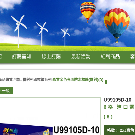
紹
訂購需知
線上訂購
最新活動
紅利商品
客
商品總覽 /
進口雷射列印標籤系列
彩雷金色亮面防水標籤(雷射)(D)
上一項
U99105D-10
6格 進口
(6)
格數：
2x3直角