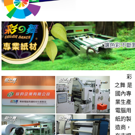
彩
之舞 是
國內專
業生產
電腦用
紙的製
造商，