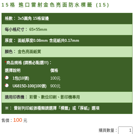
15格 進口雷射金色亮面防水標籤 (15)
格數：
3x5圓角 15格留邊
每小格尺寸：
65×55mm
厚度：
面紙厚度0.08mm 含底紙共0.17mm
顏色：
金色亮面紙質
商品規格 (請務必點選!!!)：
選擇
說明
價格
1包(10張)
100
元
U6815D-100(100張)
900
元
適用印表機：
彩雷、數位印刷、影印機專用
※：
雷射列印紙張種類請選擇「標籤」或「厚紙」選項
100
售價：
元
購買數量：