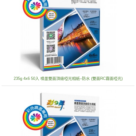
235g 4x6 50入 噴墨雙面頂級啞光相紙–防水 (雙面RC霧面啞光)