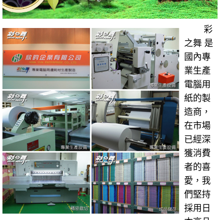
彩
之舞 是
國內專
業生產
電腦用
紙的製
造商，
在市場
已經深
獲消費
者的喜
愛，我
們堅持
採用日