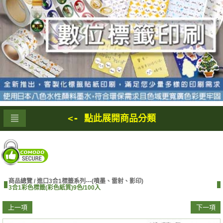
<- 點此展開商品分類
商品總覽 /
進口3合1標籤系列---(噴墨、雷射、影印)
3合1彩色標籤(彩色紙質)9色/100入
上一項
下一項