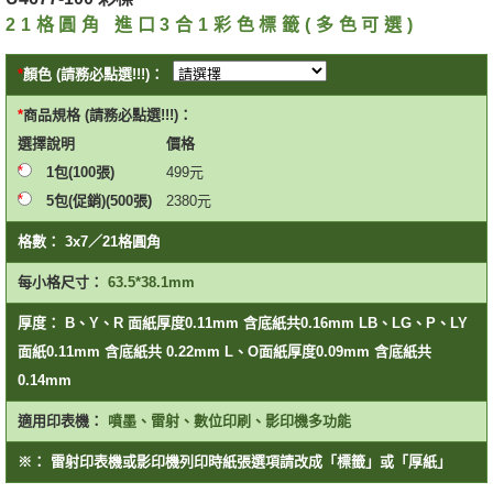
21格圓角 進口3合1彩色標籤(多色可選)
顏色 (請務必點選!!!)：
商品規格 (請務必點選!!!)：
選擇
說明
價格
1包(100張)
499
元
5包(促銷)(500張)
2380
元
格數：
3x7／21格圓角
每小格尺寸：
63.5*38.1mm
厚度：
B、Y、R 面紙厚度0.11mm 含底紙共0.16mm LB、LG、P、LY
面紙0.11mm 含底紙共 0.22mm L、O面紙厚度0.09mm 含底紙共
0.14mm
適用印表機：
噴墨、雷射、數位印刷、影印機多功能
※：
雷射印表機或影印機列印時紙張選項請改成「標籤」或「厚紙」