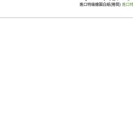
進口特級繪圖白紙(捲筒)
進口特