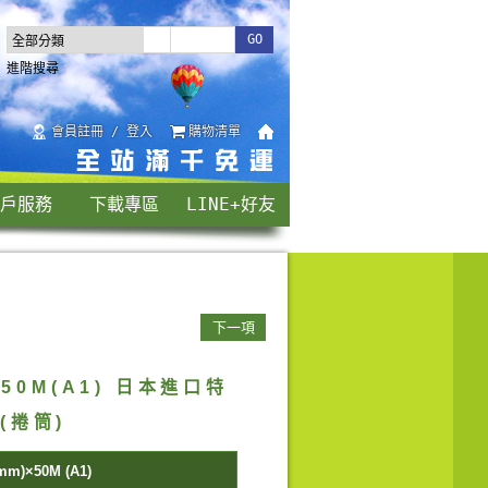
進階搜尋
會員註冊 / 登入
購物清單
戶服務
下載專區
LINE+好友
下一項
"×50M(A1) 日本進口特
(捲筒)
mm)×50M (A1)