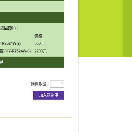
點選!!!)：
價格
Y-R7524W-2)
850
元
卷)(HY-R7524W-6)
2200
元
pi
購買數量：