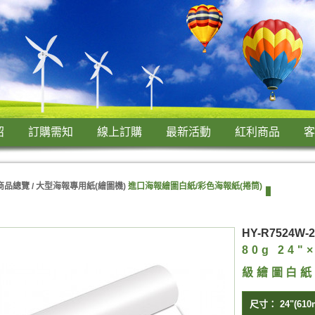
紹
訂購需知
線上訂購
最新活動
紅利商品
客
商品總覽 /
大型海報專用紙(繪圖機)
進口海報繪圖白紙/彩色海報紙(捲筒)
HY-R7524W-2
80g 24
級繪圖白紙
尺寸：
24"(610