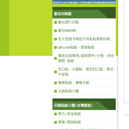
數位印刷館
數位照片印製
數位DM印刷
名片悠遊卡明信片姓名貼客製印刷
QRcode貼紙、客製貼紙
蝦皮出貨專用/超商寄件/小物、保存
期限 貼紙
封口貼、小圓貼、卷式封口貼、卷式
牛皮貼
春節貼紙、春聯卡紙
文創貼紙小舖
印刷貼紙小舖(台灣製造)
警示/安全貼紙
標章/標誌貼紙