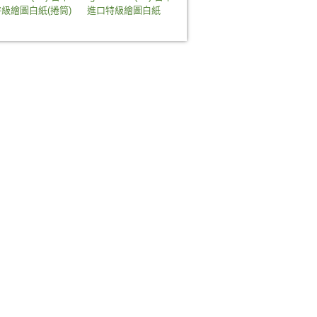
級繪圖白紙(捲筒)
進口特級繪圖白紙