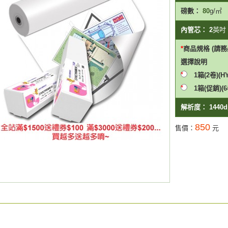
磅數：
80
g/㎡
內管芯：
2
英吋
商品規格 (請務必
選擇
說明
1箱(2卷)(H
1箱(促銷)(6
解析度：
1440d
850
售價：
元