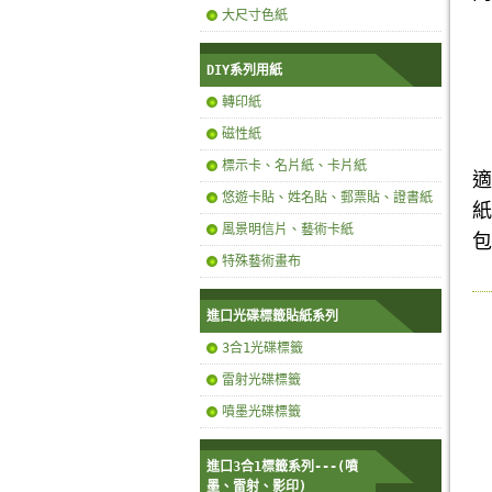
大尺寸色紙
DIY系列用紙
轉印紙
磁性紙
標示卡、名片紙、卡片紙
適
悠遊卡貼、姓名貼、郵票貼、證書紙
紙
風景明信片、藝術卡紙
包
特殊藝術畫布
進口光碟標籤貼紙系列
3合1光碟標籤
雷射光碟標籤
噴墨光碟標籤
進口3合1標籤系列---(噴
墨、雷射、影印)