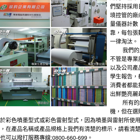
們堅持採用
境控管的廠
量儀器計數
靠，每包張
一律淘汰。
我們的產
不管是專業
以及公司產
學生報告，
消費者都能
出鮮艷亮麗
所有的紙
機，但在選
於彩色噴墨型式或彩色雷射型式，因為噴墨與雷射所使
，在產品名稱或產品規格上我們有清楚的標示，請看清
也可以撥打服務專線:0800-660-699。