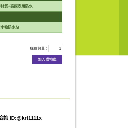
膠材質+亮膜表層防水
置小物防水貼
購買數量：
詢 ID:@
krt1111x