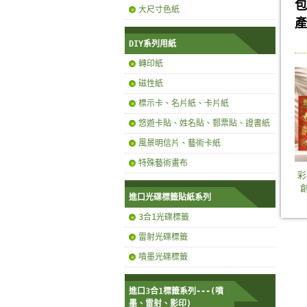
包
大尺寸色紙
產
DIY系列用紙
轉印紙
磁性紙
標示卡、名片紙、卡片紙
悠遊卡貼、姓名貼、郵票貼、證書紙
風景明信片、藝術卡紙
特殊藝術畫布
彩
創
進口光碟標籤貼紙系列
3合1光碟標籤
雷射光碟標籤
噴墨光碟標籤
進口3合1標籤系列---(噴
墨、雷射、影印)