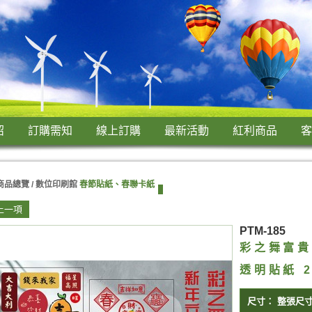
紹
訂購需知
線上訂購
最新活動
紅利商品
客
商品總覽 /
數位印刷館
春節貼紙、春聯卡紙
上一項
PTM-185
彩之舞富貴
透明貼紙 
尺寸：
整張尺寸9