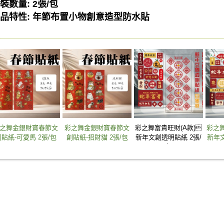
裝數量: 2張/包
品特性: 年節布置小物創意造型防水貼
之舞金銀財寶春節文
彩之舞金銀財寶春節文
彩之舞富貴旺財(A款)
彩之舞
貼紙-可愛馬 2張/包
創貼紙-招財貓 2張/包
新年文創透明貼紙 2張/
新年文
包