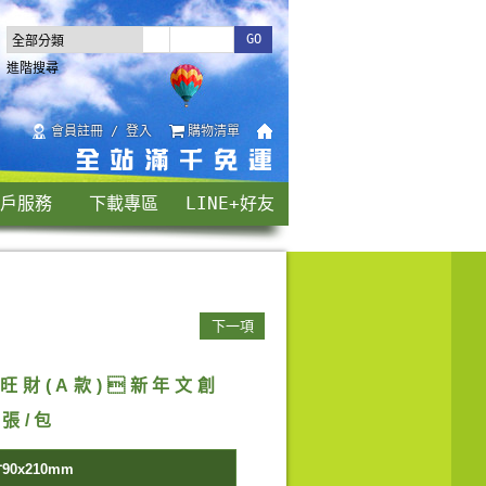
進階搜尋
會員註冊 / 登入
購物清單
戶服務
下載專區
LINE+好友
下一項
旺財(A款)新年文創
2張/包
0x210mm