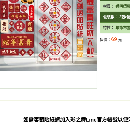
材質：
透明塑
包裝數：
2張/包
特性：
年節布
69
售價：
元
如需客製貼紙請加入彩之舞Line官方
帳號以便洽