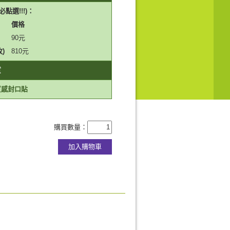
點選!!!)：
價格
90
元
0枚)
810
元
質
質感封口貼
購買數量：