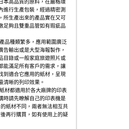
日本高品質的原料，在嚴格環
內進行生產包裝，經過精密測
，所生產出來的產品實在又可
數足夠且雙重品管如有瑕疵品
品種類繁多，應用範圍廣泛
廣告輸出或是大型海報製作，
品目錄或一般家庭旅遊照片或
都能滿足所有客戶的需求，讓
找到適合它應用的紙材，呈現
最清晰的列印效果。
材都適用於各大廠牌的印表
購時請先瞭解自己的印表機是
用的紙材不同，兩者無法相互共
楚後再行購買，如有使用上的疑