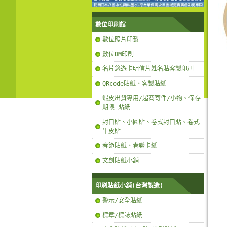
數位印刷館
數位照片印製
數位DM印刷
名片悠遊卡明信片姓名貼客製印刷
QRcode貼紙、客製貼紙
蝦皮出貨專用/超商寄件/小物、保存
期限 貼紙
封口貼、小圓貼、卷式封口貼、卷式
牛皮貼
春節貼紙、春聯卡紙
文創貼紙小舖
印刷貼紙小舖(台灣製造)
警示/安全貼紙
標章/標誌貼紙