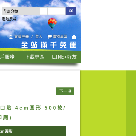
進階搜尋
會員註冊 / 登入
購物清單
戶服務
下載專區
LINE+好友
下一項
貼 4cm圓形 500枚/
印刷)
cm圓形