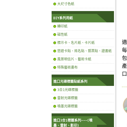
大尺寸色紙
DIY系列用紙
轉印紙
磁性紙
適
標示卡、名片紙、卡片紙
每
悠遊卡貼、姓名貼、郵票貼、證書紙
包
風景明信片、藝術卡紙
產
特殊藝術畫布
口
進口光碟標籤貼紙系列
3合1光碟標籤
雷射光碟標籤
噴墨光碟標籤
進口3合1標籤系列---(噴
墨、雷射、影印)