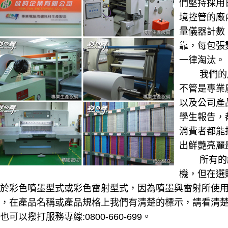
們堅持採用
境控管的廠
量儀器計數
靠，每包張
一律淘汰。
我們的產
不管是專業
以及公司產
學生報告，
消費者都能
出鮮艷亮麗
所有的紙
機，但在選
於彩色噴墨型式或彩色雷射型式，因為噴墨與雷射所使
，在產品名稱或產品規格上我們有清楚的標示，請看清
也可以撥打服務專線:0800-660-699。