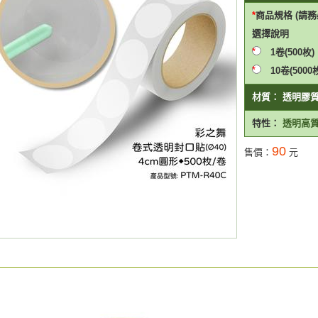
商品規格 (請務必
選擇
說明
1卷(500枚)
10卷(500
材質：
透明膠
特性：
透明高
90
售價：
元