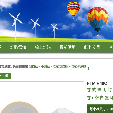
紹
訂購需知
線上訂購
最新活動
紅利商品
客
商品總覽 /
數位印刷館
封口貼、小圓貼、卷式封口貼、卷式牛皮貼
上一項
PTM-R40C
卷式透明封口
卷(空白無
每小格尺寸：
4