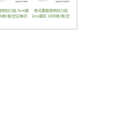
明封口貼 5cm圓
卷式霧面透明封口貼
00枚/卷(空白無印
2cm圓形 1000枚/卷(空
刷)
白無印刷)